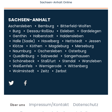
SACHSEN-ANHALT
Aschersleben
Bernburg
Bitterfeld-Wolfen
Burg
Dessau-Roßlau
Eisleben
Gardelegen
Genthin
Halberstadt
Haldensleben
Halle (Saale)
Havelberg
Hettstedt
Jessen
Klötze
Köthen
Magdeburg
Merseburg
Naumburg
Oschersleben
Osterburg
Quedlinburg
Salzwedel
Sangerhausen
Schönebeck
Staßfurt
Stendal
Wanzleben
Weißenfels
Wernigerode
Wittenberg
Wolmirstedt
Zeitz
Zerbst
Impressum/Kontakt
Datenschutz
Über uns