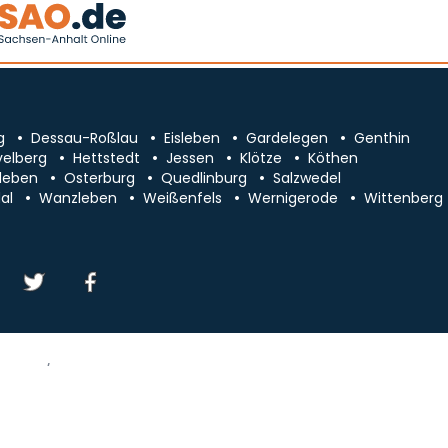
g
Dessau-Roßlau
Eisleben
Gardelegen
Genthin
velberg
Hettstedt
Jessen
Klötze
Köthen
leben
Osterburg
Quedlinburg
Salzwedel
al
Wanzleben
Weißenfels
Wernigerode
Wittenberg
essum/Kontakt
Datenschutz
chsen-Anhalt
Cookie-Einstellungen