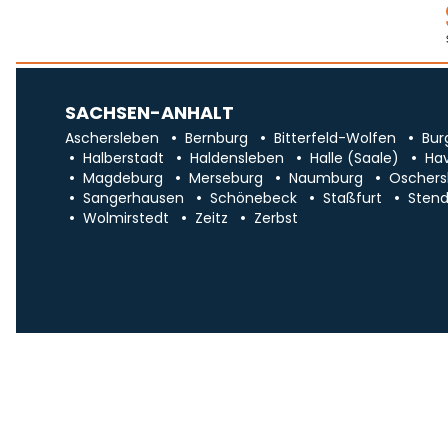
SACHSEN-ANHALT
Aschersleben
Bernburg
Bitterfeld-Wolfen
Bur
Halberstadt
Haldensleben
Halle (Saale)
Ha
Magdeburg
Merseburg
Naumburg
Oschers
Sangerhausen
Schönebeck
Staßfurt
Stend
Wolmirstedt
Zeitz
Zerbst
Impr
Über uns
Traueranzeigen in Sa