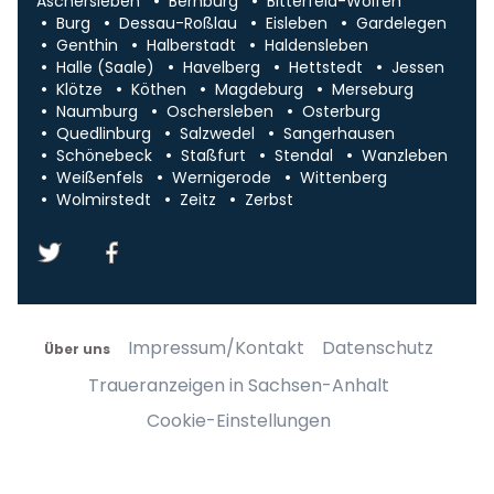
Aschersleben
Bernburg
Bitterfeld-Wolfen
Burg
Dessau-Roßlau
Eisleben
Gardelegen
Genthin
Halberstadt
Haldensleben
Halle (Saale)
Havelberg
Hettstedt
Jessen
Klötze
Köthen
Magdeburg
Merseburg
Naumburg
Oschersleben
Osterburg
Quedlinburg
Salzwedel
Sangerhausen
Schönebeck
Staßfurt
Stendal
Wanzleben
Weißenfels
Wernigerode
Wittenberg
Wolmirstedt
Zeitz
Zerbst
Impressum/Kontakt
Datenschutz
Über uns
Traueranzeigen in Sachsen-Anhalt
Cookie-Einstellungen