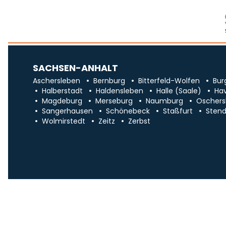
SACHSEN-ANHALT
Aschersleben
Bernburg
Bitterfeld-Wolfen
Bur
Halberstadt
Haldensleben
Halle (Saale)
Ha
Magdeburg
Merseburg
Naumburg
Oschers
Sangerhausen
Schönebeck
Staßfurt
Stend
Wolmirstedt
Zeitz
Zerbst
Impr
Über uns
Traueranzeigen in Sa