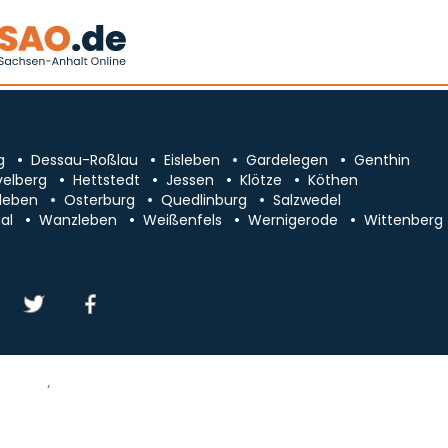
g
Dessau-Roßlau
Eisleben
Gardelegen
Genthin
velberg
Hettstedt
Jessen
Klötze
Köthen
leben
Osterburg
Quedlinburg
Salzwedel
al
Wanzleben
Weißenfels
Wernigerode
Wittenberg
essum/Kontakt
Datenschutz
chsen-Anhalt
Cookie-Einstellungen