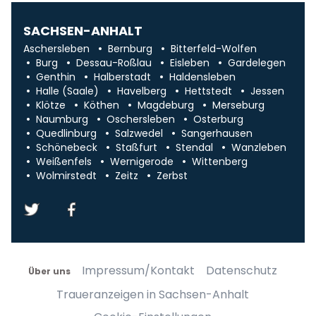
SACHSEN-ANHALT
Aschersleben
Bernburg
Bitterfeld-Wolfen
Burg
Dessau-Roßlau
Eisleben
Gardelegen
Genthin
Halberstadt
Haldensleben
Halle (Saale)
Havelberg
Hettstedt
Jessen
Klötze
Köthen
Magdeburg
Merseburg
Naumburg
Oschersleben
Osterburg
Quedlinburg
Salzwedel
Sangerhausen
Schönebeck
Staßfurt
Stendal
Wanzleben
Weißenfels
Wernigerode
Wittenberg
Wolmirstedt
Zeitz
Zerbst
Impressum/Kontakt
Datenschutz
Über uns
Traueranzeigen in Sachsen-Anhalt