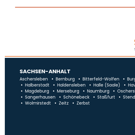
SACHSEN-ANHALT
Aschersleben
Bernburg
Bitterfeld-Wolfen
Bur
Halberstadt
Haldensleben
Halle (Saale)
Ha
Magdeburg
Merseburg
Naumburg
Oschers
Sangerhausen
Schönebeck
Staßfurt
Stend
Wolmirstedt
Zeitz
Zerbst