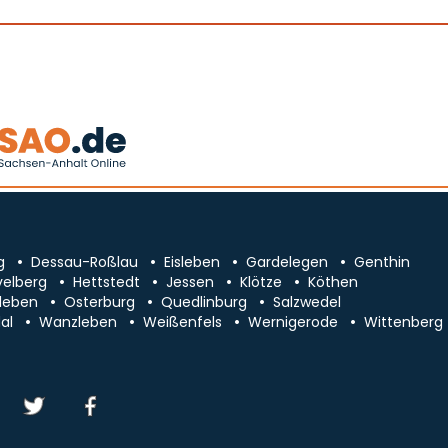
g
Dessau-Roßlau
Eisleben
Gardelegen
Genthin
velberg
Hettstedt
Jessen
Klötze
Köthen
leben
Osterburg
Quedlinburg
Salzwedel
al
Wanzleben
Weißenfels
Wernigerode
Wittenberg