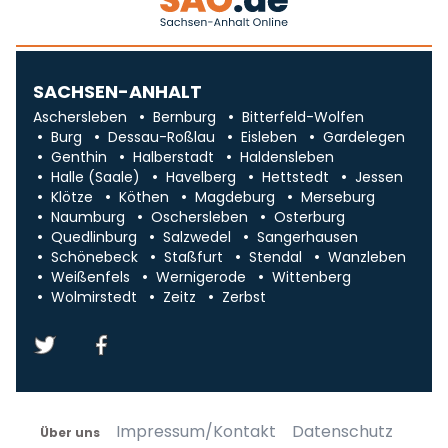
SACHSEN-ANHALT
Aschersleben
Bernburg
Bitterfeld-Wolfen
Burg
Dessau-Roßlau
Eisleben
Gardelegen
Genthin
Halberstadt
Haldensleben
Halle (Saale)
Havelberg
Hettstedt
Jessen
Klötze
Köthen
Magdeburg
Merseburg
Naumburg
Oschersleben
Osterburg
Quedlinburg
Salzwedel
Sangerhausen
Schönebeck
Staßfurt
Stendal
Wanzleben
Weißenfels
Wernigerode
Wittenberg
Wolmirstedt
Zeitz
Zerbst
Impressum/Kontakt
Datenschutz
Über uns