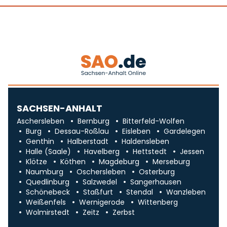
SACHSEN-ANHALT
Aschersleben
Bernburg
Bitterfeld-Wolfen
Burg
Dessau-Roßlau
Eisleben
Gardelegen
Genthin
Halberstadt
Haldensleben
Halle (Saale)
Havelberg
Hettstedt
Jessen
Klötze
Köthen
Magdeburg
Merseburg
Naumburg
Oschersleben
Osterburg
Quedlinburg
Salzwedel
Sangerhausen
Schönebeck
Staßfurt
Stendal
Wanzleben
Weißenfels
Wernigerode
Wittenberg
Wolmirstedt
Zeitz
Zerbst