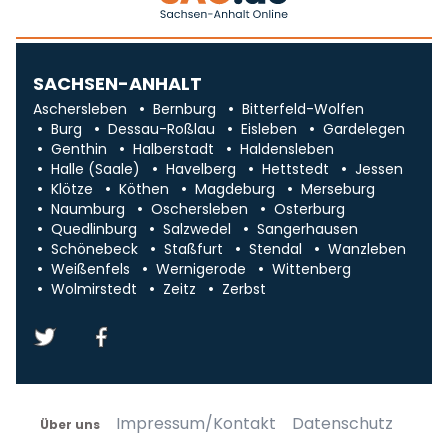
SACHSEN-ANHALT
Aschersleben
Bernburg
Bitterfeld-Wolfen
Burg
Dessau-Roßlau
Eisleben
Gardelegen
Genthin
Halberstadt
Haldensleben
Halle (Saale)
Havelberg
Hettstedt
Jessen
Klötze
Köthen
Magdeburg
Merseburg
Naumburg
Oschersleben
Osterburg
Quedlinburg
Salzwedel
Sangerhausen
Schönebeck
Staßfurt
Stendal
Wanzleben
Weißenfels
Wernigerode
Wittenberg
Wolmirstedt
Zeitz
Zerbst
Impressum/Kontakt
Datenschutz
Über uns