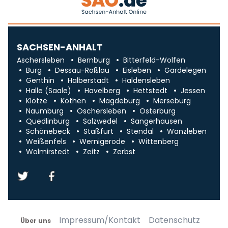
SACHSEN-ANHALT
Aschersleben
Bernburg
Bitterfeld-Wolfen
Burg
Dessau-Roßlau
Eisleben
Gardelegen
Genthin
Halberstadt
Haldensleben
Halle (Saale)
Havelberg
Hettstedt
Jessen
Klötze
Köthen
Magdeburg
Merseburg
Naumburg
Oschersleben
Osterburg
Quedlinburg
Salzwedel
Sangerhausen
Schönebeck
Staßfurt
Stendal
Wanzleben
Weißenfels
Wernigerode
Wittenberg
Wolmirstedt
Zeitz
Zerbst
Impressum/Kontakt
Datenschutz
Über uns