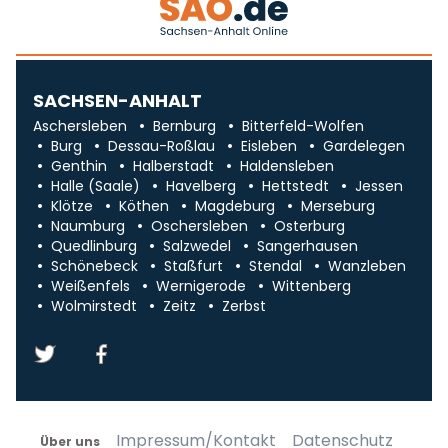
SACHSEN-ANHALT
Aschersleben
Bernburg
Bitterfeld-Wolfen
Burg
Dessau-Roßlau
Eisleben
Gardelegen
Genthin
Halberstadt
Haldensleben
Halle (Saale)
Havelberg
Hettstedt
Jessen
Klötze
Köthen
Magdeburg
Merseburg
Naumburg
Oschersleben
Osterburg
Quedlinburg
Salzwedel
Sangerhausen
Schönebeck
Staßfurt
Stendal
Wanzleben
Weißenfels
Wernigerode
Wittenberg
Wolmirstedt
Zeitz
Zerbst
Impressum/Kontakt
Datenschutz
Über uns