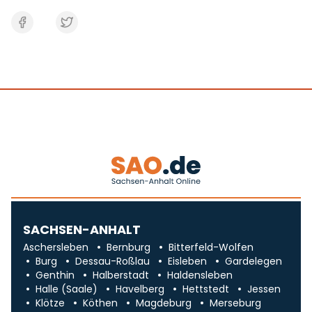
SACHSEN-ANHALT
Aschersleben
Bernburg
Bitterfeld-Wolfen
Burg
Dessau-Roßlau
Eisleben
Gardelegen
Genthin
Halberstadt
Haldensleben
Halle (Saale)
Havelberg
Hettstedt
Jessen
Klötze
Köthen
Magdeburg
Merseburg