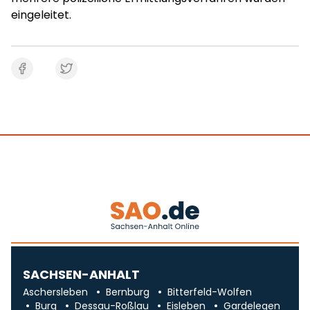
eingeleitet.
SACHSEN-ANHALT
Aschersleben
Bernburg
Bitterfeld-Wolfen
Burg
Dessau-Roßlau
Eisleben
Gardelegen