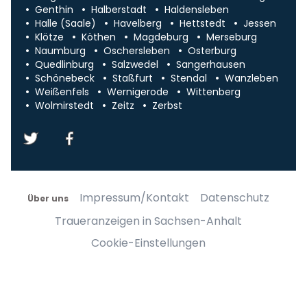
Genthin
Halberstadt
Haldensleben
Halle (Saale)
Havelberg
Hettstedt
Jessen
Klötze
Köthen
Magdeburg
Merseburg
Naumburg
Oschersleben
Osterburg
Quedlinburg
Salzwedel
Sangerhausen
Schönebeck
Staßfurt
Stendal
Wanzleben
Weißenfels
Wernigerode
Wittenberg
Wolmirstedt
Zeitz
Zerbst
Impressum/Kontakt
Datenschutz
Über uns
Traueranzeigen in Sachsen-Anhalt
Cookie-Einstellungen