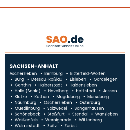
SACHSEN-ANHALT
Aschersleben
Bernburg
Bitterfeld-Wolfen
Burg
Dessau-Roßlau
Eisleben
Gardelegen
Genthin
Halberstadt
Haldensleben
Halle (Saale)
Havelberg
Hettstedt
Jessen
Klötze
Köthen
Magdeburg
Merseburg
Naumburg
Oschersleben
Osterburg
Quedlinburg
Salzwedel
Sangerhausen
Schönebeck
Staßfurt
Stendal
Wanzleben
Weißenfels
Wernigerode
Wittenberg
Wolmirstedt
Zeitz
Zerbst