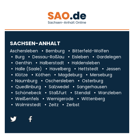
SACHSEN-ANHALT
Aschersleben
Bernburg
Bitterfeld-Wolfen
Burg
Dessau-Roßlau
Eisleben
Gardelegen
Genthin
Halberstadt
Haldensleben
Halle (Saale)
Havelberg
Hettstedt
Jessen
Klötze
Köthen
Magdeburg
Merseburg
Naumburg
Oschersleben
Osterburg
Quedlinburg
Salzwedel
Sangerhausen
Schönebeck
Staßfurt
Stendal
Wanzleben
Weißenfels
Wernigerode
Wittenberg
Wolmirstedt
Zeitz
Zerbst