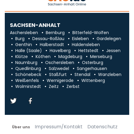
SACHSEN-ANHALT
Aschersleben
Bernburg
Bitterfeld-Wolfen
Burg
Dessau-Roßlau
Eisleben
Gardelegen
Genthin
Halberstadt
Haldensleben
Halle (Saale)
Havelberg
Hettstedt
Jessen
Klötze
Köthen
Magdeburg
Merseburg
Naumburg
Oschersleben
Osterburg
Quedlinburg
Salzwedel
Sangerhausen
Schönebeck
Staßfurt
Stendal
Wanzleben
Weißenfels
Wernigerode
Wittenberg
Wolmirstedt
Zeitz
Zerbst
Impressum/Kontakt
Datenschutz
Über uns