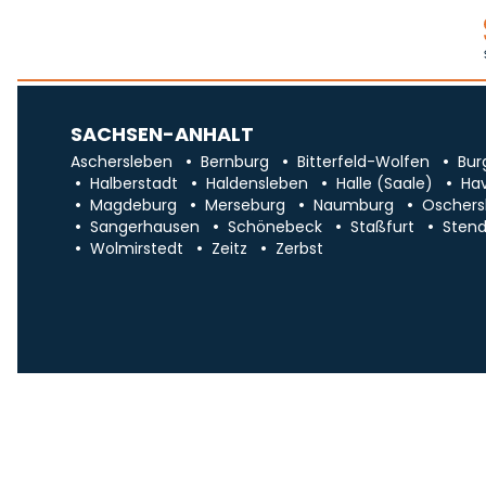
SACHSEN-ANHALT
Aschersleben
Bernburg
Bitterfeld-Wolfen
Bur
Halberstadt
Haldensleben
Halle (Saale)
Ha
Magdeburg
Merseburg
Naumburg
Oschers
Sangerhausen
Schönebeck
Staßfurt
Stend
Wolmirstedt
Zeitz
Zerbst
Impr
Über uns
Traueranzeigen in Sa