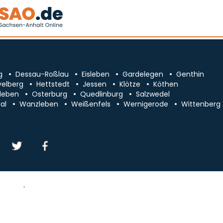
g
Dessau-Roßlau
Eisleben
Gardelegen
Genthin
velberg
Hettstedt
Jessen
Klötze
Köthen
leben
Osterburg
Quedlinburg
Salzwedel
al
Wanzleben
Weißenfels
Wernigerode
Wittenberg
essum/Kontakt
Datenschutz
chsen-Anhalt
Cookie-Einstellungen