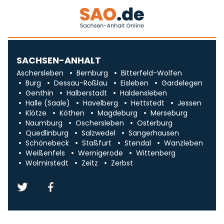
SACHSEN-ANHALT
Aschersleben
Bernburg
Bitterfeld-Wolfen
Burg
Dessau-Roßlau
Eisleben
Gardelegen
Genthin
Halberstadt
Haldensleben
Halle (Saale)
Havelberg
Hettstedt
Jessen
Klötze
Köthen
Magdeburg
Merseburg
Naumburg
Oschersleben
Osterburg
Quedlinburg
Salzwedel
Sangerhausen
Schönebeck
Staßfurt
Stendal
Wanzleben
Weißenfels
Wernigerode
Wittenberg
Wolmirstedt
Zeitz
Zerbst