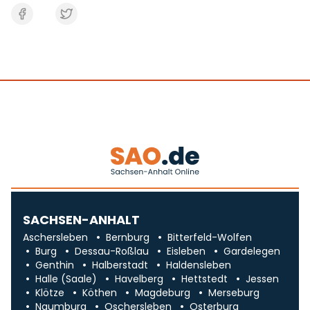
SACHSEN-ANHALT
Aschersleben
Bernburg
Bitterfeld-Wolfen
Burg
Dessau-Roßlau
Eisleben
Gardelegen
Genthin
Halberstadt
Haldensleben
Halle (Saale)
Havelberg
Hettstedt
Jessen
Klötze
Köthen
Magdeburg
Merseburg
Naumburg
Oschersleben
Osterburg