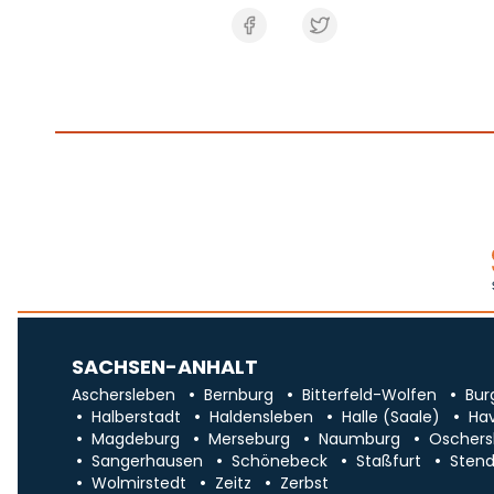
SACHSEN-ANHALT
Aschersleben
Bernburg
Bitterfeld-Wolfen
Bur
Halberstadt
Haldensleben
Halle (Saale)
Ha
Magdeburg
Merseburg
Naumburg
Oschers
Sangerhausen
Schönebeck
Staßfurt
Stend
Wolmirstedt
Zeitz
Zerbst