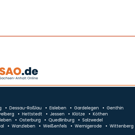
g
Dessau-Roßlau
Eisleben
Gardelegen
Genthin
velberg
Hettstedt
Jessen
Klötze
Köthen
leben
Osterburg
Quedlinburg
Salzwedel
al
Wanzleben
Weißenfels
Wernigerode
Wittenberg