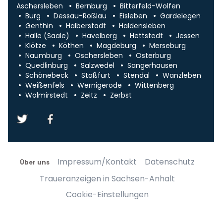
Aschersleben
Bernburg
Bitterfeld-Wolfen
Burg
Dessau-Roßlau
Eisleben
Gardelegen
Genthin
Halberstadt
Haldensleben
Halle (Saale)
Havelberg
Hettstedt
Jessen
Klötze
Köthen
Magdeburg
Merseburg
Naumburg
Oschersleben
Osterburg
Quedlinburg
Salzwedel
Sangerhausen
Schönebeck
Staßfurt
Stendal
Wanzleben
Weißenfels
Wernigerode
Wittenberg
Wolmirstedt
Zeitz
Zerbst
Impressum/Kontakt
Datenschutz
Über uns
Traueranzeigen in Sachsen-Anhalt
Cookie-Einstellungen