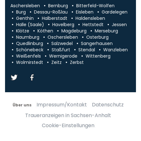
Aschersleben
Bernburg
Bitterfeld-Wolfen
Burg
Dessau-Roßlau
Eisleben
Gardelegen
Genthin
Halberstadt
Haldensleben
Halle (Saale)
Havelberg
Hettstedt
Jessen
Klötze
Köthen
Magdeburg
Merseburg
Naumburg
Oschersleben
Osterburg
Quedlinburg
Salzwedel
Sangerhausen
Schönebeck
Staßfurt
Stendal
Wanzleben
Weißenfels
Wernigerode
Wittenberg
Wolmirstedt
Zeitz
Zerbst
Impressum/Kontakt
Datenschutz
Über uns
Traueranzeigen in Sachsen-Anhalt
Cookie-Einstellungen