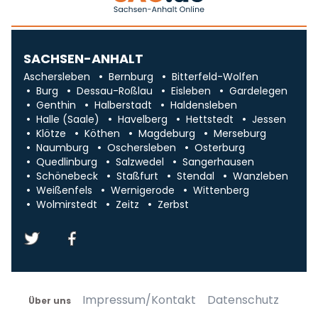
SACHSEN-ANHALT
Aschersleben
Bernburg
Bitterfeld-Wolfen
Burg
Dessau-Roßlau
Eisleben
Gardelegen
Genthin
Halberstadt
Haldensleben
Halle (Saale)
Havelberg
Hettstedt
Jessen
Klötze
Köthen
Magdeburg
Merseburg
Naumburg
Oschersleben
Osterburg
Quedlinburg
Salzwedel
Sangerhausen
Schönebeck
Staßfurt
Stendal
Wanzleben
Weißenfels
Wernigerode
Wittenberg
Wolmirstedt
Zeitz
Zerbst
Impressum/Kontakt
Datenschutz
Über uns