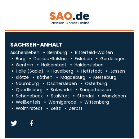
SACHSEN-ANHALT
Aschersleben
Bernburg
Bitterfeld-Wolfen
Burg
Dessau-Roßlau
Eisleben
Gardelegen
Genthin
Halberstadt
Haldensleben
Halle (Saale)
Havelberg
Hettstedt
Jessen
Klötze
Köthen
Magdeburg
Merseburg
Naumburg
Oschersleben
Osterburg
Quedlinburg
Salzwedel
Sangerhausen
Schönebeck
Staßfurt
Stendal
Wanzleben
Weißenfels
Wernigerode
Wittenberg
Wolmirstedt
Zeitz
Zerbst