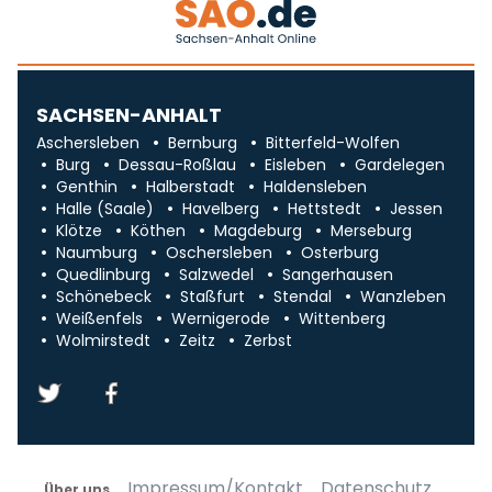
SACHSEN-ANHALT
Aschersleben
Bernburg
Bitterfeld-Wolfen
Burg
Dessau-Roßlau
Eisleben
Gardelegen
Genthin
Halberstadt
Haldensleben
Halle (Saale)
Havelberg
Hettstedt
Jessen
Klötze
Köthen
Magdeburg
Merseburg
Naumburg
Oschersleben
Osterburg
Quedlinburg
Salzwedel
Sangerhausen
Schönebeck
Staßfurt
Stendal
Wanzleben
Weißenfels
Wernigerode
Wittenberg
Wolmirstedt
Zeitz
Zerbst
Impressum/Kontakt
Datenschutz
Über uns