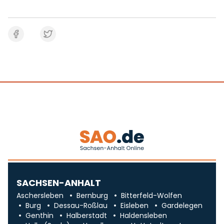
SACHSEN-ANHALT
Aschersleben
Bernburg
Bitterfeld-Wolfen
Burg
Dessau-Roßlau
Eisleben
Gardelegen
Genthin
Halberstadt
Haldensleben