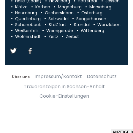
Halle (Saale)
Havelberg
Hettstedt
Jessen
Klötze
Köthen
Magdeburg
Merseburg
Naumburg
Oschersleben
Osterburg
Quedlinburg
Salzwedel
Sangerhausen
Schönebeck
Staßfurt
Stendal
Wanzleben
Weißenfels
Wernigerode
Wittenberg
Wolmirstedt
Zeitz
Zerbst
Impressum/Kontakt
Datenschutz
Über uns
Traueranzeigen in Sachsen-Anhalt
Cookie-Einstellungen
ANZEIGE 