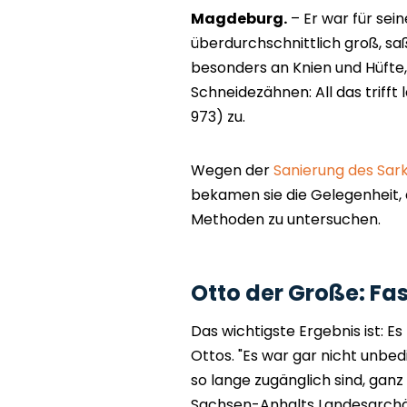
Magdeburg.
– Er war für sei
überdurchschnittlich groß, saß
besonders an Knien und Hüfte
Schneidezähnen: All das trifft
973) zu.
Wegen der
Sanierung des Sar
bekamen sie die Gelegenheit,
Methoden zu untersuchen.
Otto der Große: Fa
Das wichtigste Ergebnis ist: E
Ottos. "Es war gar nicht unbed
so lange zugänglich sind, gan
Sachsen-Anhalts Landesarchäo