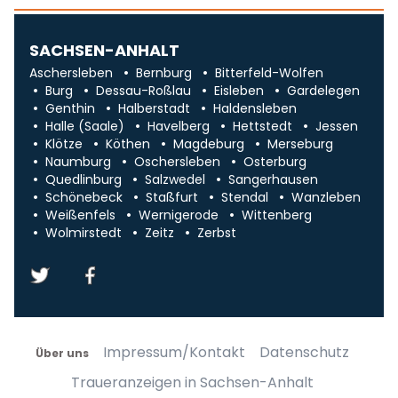
SACHSEN-ANHALT
Aschersleben
Bernburg
Bitterfeld-Wolfen
Burg
Dessau-Roßlau
Eisleben
Gardelegen
Genthin
Halberstadt
Haldensleben
Halle (Saale)
Havelberg
Hettstedt
Jessen
Klötze
Köthen
Magdeburg
Merseburg
Naumburg
Oschersleben
Osterburg
Quedlinburg
Salzwedel
Sangerhausen
Schönebeck
Staßfurt
Stendal
Wanzleben
Weißenfels
Wernigerode
Wittenberg
Wolmirstedt
Zeitz
Zerbst
Impressum/Kontakt
Datenschutz
Über uns
Traueranzeigen in Sachsen-Anhalt