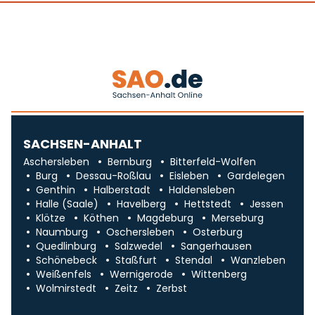
SACHSEN-ANHALT
Aschersleben
Bernburg
Bitterfeld-Wolfen
Burg
Dessau-Roßlau
Eisleben
Gardelegen
Genthin
Halberstadt
Haldensleben
Halle (Saale)
Havelberg
Hettstedt
Jessen
Klötze
Köthen
Magdeburg
Merseburg
Naumburg
Oschersleben
Osterburg
Quedlinburg
Salzwedel
Sangerhausen
Schönebeck
Staßfurt
Stendal
Wanzleben
Weißenfels
Wernigerode
Wittenberg
Wolmirstedt
Zeitz
Zerbst