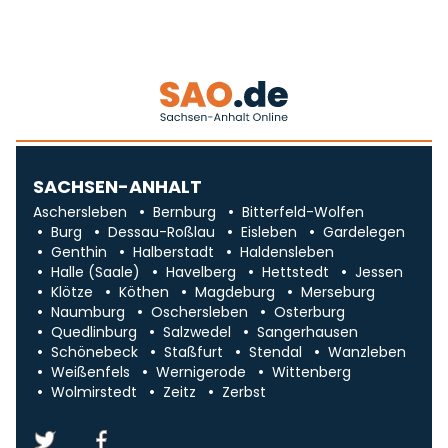
SACHSEN-ANHALT
Aschersleben
Bernburg
Bitterfeld-Wolfen
Burg
Dessau-Roßlau
Eisleben
Gardelegen
Genthin
Halberstadt
Haldensleben
Halle (Saale)
Havelberg
Hettstedt
Jessen
Klötze
Köthen
Magdeburg
Merseburg
Naumburg
Oschersleben
Osterburg
Quedlinburg
Salzwedel
Sangerhausen
Schönebeck
Staßfurt
Stendal
Wanzleben
Weißenfels
Wernigerode
Wittenberg
Wolmirstedt
Zeitz
Zerbst