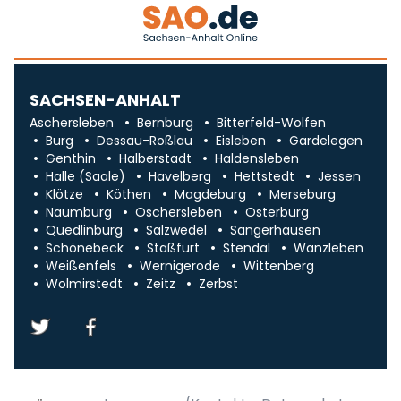
SACHSEN-ANHALT
Aschersleben
Bernburg
Bitterfeld-Wolfen
Burg
Dessau-Roßlau
Eisleben
Gardelegen
Genthin
Halberstadt
Haldensleben
Halle (Saale)
Havelberg
Hettstedt
Jessen
Klötze
Köthen
Magdeburg
Merseburg
Naumburg
Oschersleben
Osterburg
Quedlinburg
Salzwedel
Sangerhausen
Schönebeck
Staßfurt
Stendal
Wanzleben
Weißenfels
Wernigerode
Wittenberg
Wolmirstedt
Zeitz
Zerbst