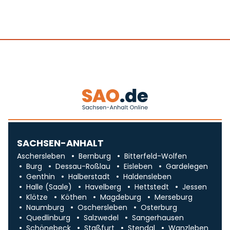
SACHSEN-ANHALT
Aschersleben
Bernburg
Bitterfeld-Wolfen
Burg
Dessau-Roßlau
Eisleben
Gardelegen
Genthin
Halberstadt
Haldensleben
Halle (Saale)
Havelberg
Hettstedt
Jessen
Klötze
Köthen
Magdeburg
Merseburg
Naumburg
Oschersleben
Osterburg
Quedlinburg
Salzwedel
Sangerhausen
Schönebeck
Staßfurt
Stendal
Wanzleben