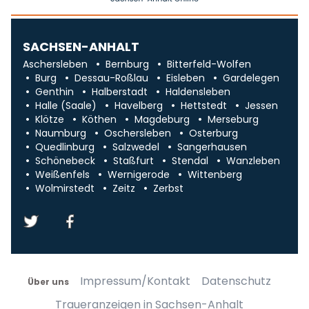
SACHSEN-ANHALT
Aschersleben
Bernburg
Bitterfeld-Wolfen
Burg
Dessau-Roßlau
Eisleben
Gardelegen
Genthin
Halberstadt
Haldensleben
Halle (Saale)
Havelberg
Hettstedt
Jessen
Klötze
Köthen
Magdeburg
Merseburg
Naumburg
Oschersleben
Osterburg
Quedlinburg
Salzwedel
Sangerhausen
Schönebeck
Staßfurt
Stendal
Wanzleben
Weißenfels
Wernigerode
Wittenberg
Wolmirstedt
Zeitz
Zerbst
Impressum/Kontakt
Datenschutz
Über uns
Traueranzeigen in Sachsen-Anhalt