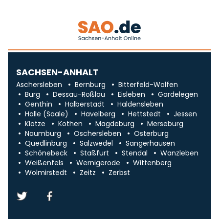
SACHSEN-ANHALT
Aschersleben
Bernburg
Bitterfeld-Wolfen
Burg
Dessau-Roßlau
Eisleben
Gardelegen
Genthin
Halberstadt
Haldensleben
Halle (Saale)
Havelberg
Hettstedt
Jessen
Klötze
Köthen
Magdeburg
Merseburg
Naumburg
Oschersleben
Osterburg
Quedlinburg
Salzwedel
Sangerhausen
Schönebeck
Staßfurt
Stendal
Wanzleben
Weißenfels
Wernigerode
Wittenberg
Wolmirstedt
Zeitz
Zerbst