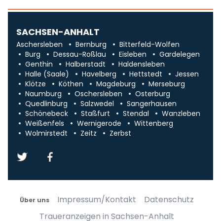
SACHSEN-ANHALT
Aschersleben
Bernburg
Bitterfeld-Wolfen
Burg
Dessau-Roßlau
Eisleben
Gardelegen
Genthin
Halberstadt
Haldensleben
Halle (Saale)
Havelberg
Hettstedt
Jessen
Klötze
Köthen
Magdeburg
Merseburg
Naumburg
Oschersleben
Osterburg
Quedlinburg
Salzwedel
Sangerhausen
Schönebeck
Staßfurt
Stendal
Wanzleben
Weißenfels
Wernigerode
Wittenberg
Wolmirstedt
Zeitz
Zerbst
Impressum/Kontakt
Datenschutz
Über uns
Traueranzeigen in Sachsen-Anhalt