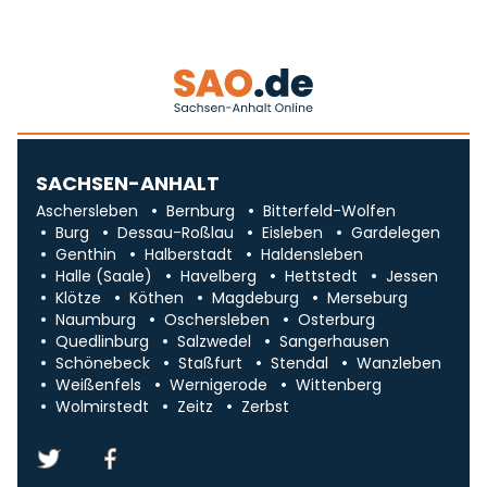
SACHSEN-ANHALT
Aschersleben
Bernburg
Bitterfeld-Wolfen
Burg
Dessau-Roßlau
Eisleben
Gardelegen
Genthin
Halberstadt
Haldensleben
Halle (Saale)
Havelberg
Hettstedt
Jessen
Klötze
Köthen
Magdeburg
Merseburg
Naumburg
Oschersleben
Osterburg
Quedlinburg
Salzwedel
Sangerhausen
Schönebeck
Staßfurt
Stendal
Wanzleben
Weißenfels
Wernigerode
Wittenberg
Wolmirstedt
Zeitz
Zerbst