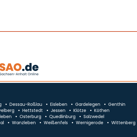
g
Dessau-Roßlau
Eisleben
Gardelegen
Genthin
velberg
Hettstedt
Jessen
Klötze
Köthen
leben
Osterburg
Quedlinburg
Salzwedel
al
Wanzleben
Weißenfels
Wernigerode
Wittenberg