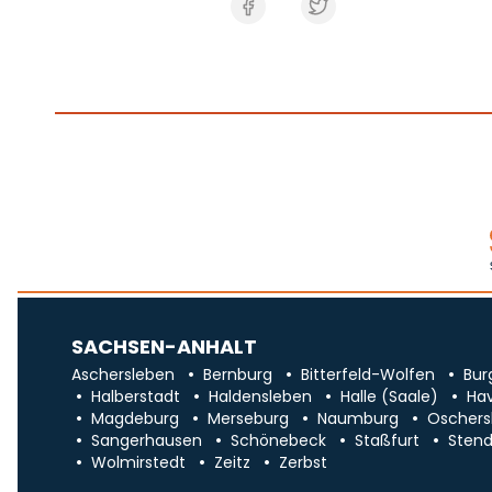
SACHSEN-ANHALT
Aschersleben
Bernburg
Bitterfeld-Wolfen
Bur
Halberstadt
Haldensleben
Halle (Saale)
Ha
Magdeburg
Merseburg
Naumburg
Oschers
Sangerhausen
Schönebeck
Staßfurt
Stend
Wolmirstedt
Zeitz
Zerbst