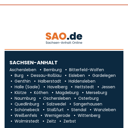
SACHSEN-ANHALT
Aschersleben
Bernburg
Bitterfeld-Wolfen
Burg
Dessau-Roßlau
Eisleben
Gardelegen
Genthin
Halberstadt
Haldensleben
Halle (Saale)
Havelberg
Hettstedt
Jessen
Klötze
Köthen
Magdeburg
Merseburg
Naumburg
Oschersleben
Osterburg
Quedlinburg
Salzwedel
Sangerhausen
Schönebeck
Staßfurt
Stendal
Wanzleben
Weißenfels
Wernigerode
Wittenberg
Wolmirstedt
Zeitz
Zerbst