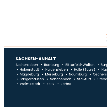
SACHSEN-ANHALT
Aschersleben
Bernburg
Bitterfeld-Wolfen
Bur
Halberstadt
Haldensleben
Halle (Saale)
Ha
Magdeburg
Merseburg
Naumburg
Oschers
Sangerhausen
Schönebeck
Staßfurt
Stend
Wolmirstedt
Zeitz
Zerbst