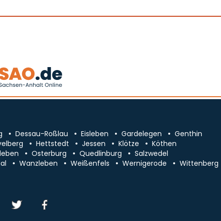
g
Dessau-Roßlau
Eisleben
Gardelegen
Genthin
velberg
Hettstedt
Jessen
Klötze
Köthen
leben
Osterburg
Quedlinburg
Salzwedel
al
Wanzleben
Weißenfels
Wernigerode
Wittenberg