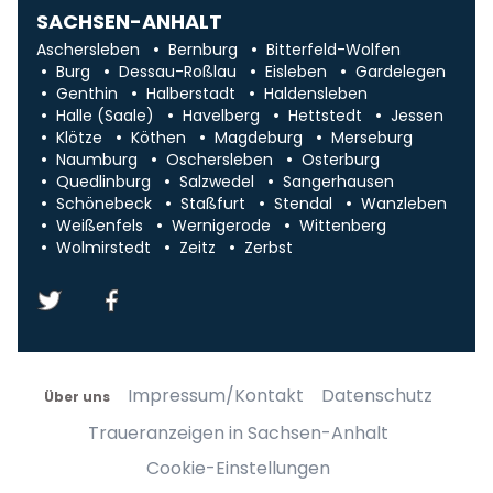
SACHSEN-ANHALT
Aschersleben
Bernburg
Bitterfeld-Wolfen
Burg
Dessau-Roßlau
Eisleben
Gardelegen
Genthin
Halberstadt
Haldensleben
Halle (Saale)
Havelberg
Hettstedt
Jessen
Klötze
Köthen
Magdeburg
Merseburg
Naumburg
Oschersleben
Osterburg
Quedlinburg
Salzwedel
Sangerhausen
Schönebeck
Staßfurt
Stendal
Wanzleben
Weißenfels
Wernigerode
Wittenberg
Wolmirstedt
Zeitz
Zerbst
Impressum/Kontakt
Datenschutz
Über uns
Traueranzeigen in Sachsen-Anhalt
Cookie-Einstellungen