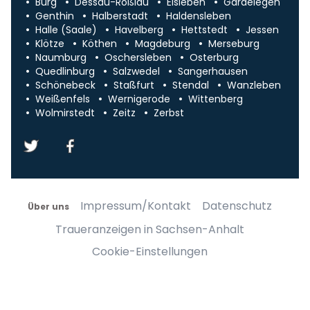
Burg
Dessau-Roßlau
Eisleben
Gardelegen
Genthin
Halberstadt
Haldensleben
Halle (Saale)
Havelberg
Hettstedt
Jessen
Klötze
Köthen
Magdeburg
Merseburg
Naumburg
Oschersleben
Osterburg
Quedlinburg
Salzwedel
Sangerhausen
Schönebeck
Staßfurt
Stendal
Wanzleben
Weißenfels
Wernigerode
Wittenberg
Wolmirstedt
Zeitz
Zerbst
Impressum/Kontakt
Datenschutz
Über uns
Traueranzeigen in Sachsen-Anhalt
Cookie-Einstellungen