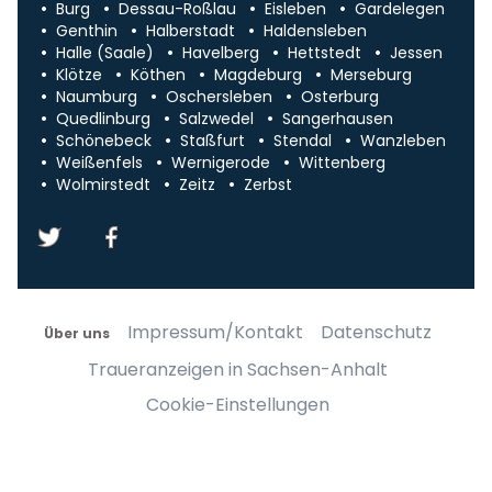
Burg
Dessau-Roßlau
Eisleben
Gardelegen
Genthin
Halberstadt
Haldensleben
Halle (Saale)
Havelberg
Hettstedt
Jessen
Klötze
Köthen
Magdeburg
Merseburg
Naumburg
Oschersleben
Osterburg
Quedlinburg
Salzwedel
Sangerhausen
Schönebeck
Staßfurt
Stendal
Wanzleben
Weißenfels
Wernigerode
Wittenberg
Wolmirstedt
Zeitz
Zerbst
Impressum/Kontakt
Datenschutz
Über uns
Traueranzeigen in Sachsen-Anhalt
Cookie-Einstellungen