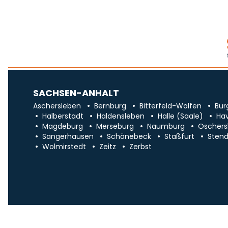
SACHSEN-ANHALT
Aschersleben
Bernburg
Bitterfeld-Wolfen
Bur
Halberstadt
Haldensleben
Halle (Saale)
Ha
Magdeburg
Merseburg
Naumburg
Oschers
Sangerhausen
Schönebeck
Staßfurt
Stend
Wolmirstedt
Zeitz
Zerbst
Impr
Über uns