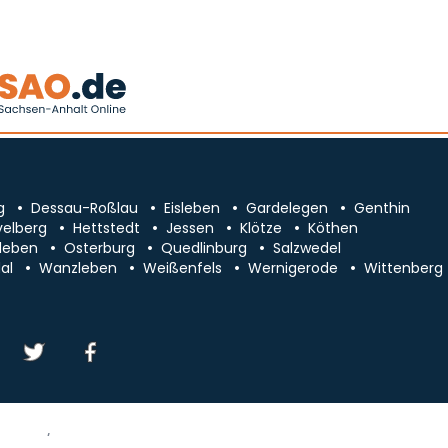
g
Dessau-Roßlau
Eisleben
Gardelegen
Genthin
velberg
Hettstedt
Jessen
Klötze
Köthen
leben
Osterburg
Quedlinburg
Salzwedel
al
Wanzleben
Weißenfels
Wernigerode
Wittenberg
essum/Kontakt
Datenschutz