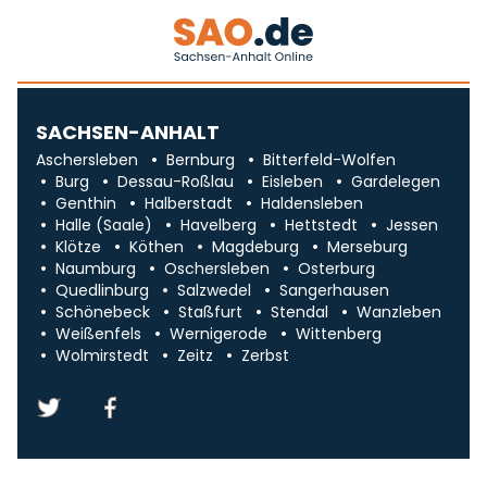
SACHSEN-ANHALT
Aschersleben
Bernburg
Bitterfeld-Wolfen
Burg
Dessau-Roßlau
Eisleben
Gardelegen
Genthin
Halberstadt
Haldensleben
Halle (Saale)
Havelberg
Hettstedt
Jessen
Klötze
Köthen
Magdeburg
Merseburg
Naumburg
Oschersleben
Osterburg
Quedlinburg
Salzwedel
Sangerhausen
Schönebeck
Staßfurt
Stendal
Wanzleben
Weißenfels
Wernigerode
Wittenberg
Wolmirstedt
Zeitz
Zerbst