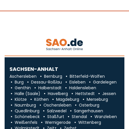
SACHSEN-ANHALT
Aschersleben
Bernburg
Bitterfeld-Wolfen
Burg
Dessau-Roßlau
Eisleben
Gardelegen
Genthin
Halberstadt
Haldensleben
Halle (Saale)
Havelberg
Hettstedt
Jessen
Klötze
Köthen
Magdeburg
Merseburg
Naumburg
Oschersleben
Osterburg
Quedlinburg
Salzwedel
Sangerhausen
Schönebeck
Staßfurt
Stendal
Wanzleben
Weißenfels
Wernigerode
Wittenberg
Wolmirstedt
Zeitz
Zerbst