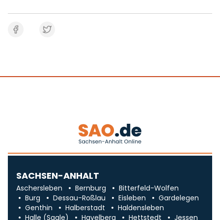
SACHSEN-ANHALT
Aschersleben
Bernburg
Bitterfeld-Wolfen
Burg
Dessau-Roßlau
Eisleben
Gardelegen
Genthin
Halberstadt
Haldensleben
Halle (Saale)
Havelberg
Hettstedt
Jessen