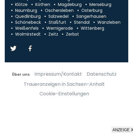
Klötze
Köthen
Magdeburg
Merseburg
Naumburg
Oschersleben
Osterburg
Quedlinburg
Salzwedel
Sangerhausen
Schönebeck
Staßfurt
Stendal
Wanzleben
Weißenfels
Wernigerode
Wittenberg
Wolmirstedt
Zeitz
Zerbst
Impressum/Kontakt
Datenschutz
Über uns
Traueranzeigen in Sachsen-Anhalt
Cookie-Einstellungen
ANZEIGE 