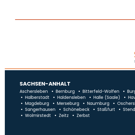
SACHSEN-ANHALT
Aschersleben
Bernburg
Bitterfeld-Wolfen
Bur
Halberstadt
Haldensleben
Halle (Saale)
Ha
Magdeburg
Merseburg
Naumburg
Oschers
Sangerhausen
Schönebeck
Staßfurt
Stend
Wolmirstedt
Zeitz
Zerbst