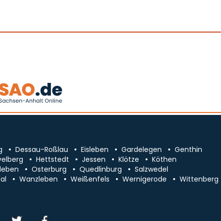
g
Dessau-Roßlau
Eisleben
Gardelegen
Genthin
velberg
Hettstedt
Jessen
Klötze
Köthen
leben
Osterburg
Quedlinburg
Salzwedel
al
Wanzleben
Weißenfels
Wernigerode
Wittenberg