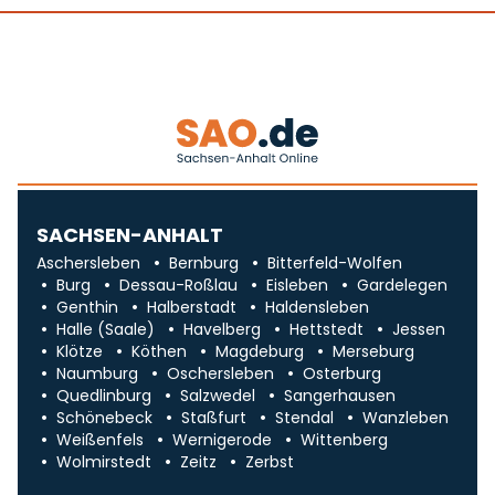
SACHSEN-ANHALT
Aschersleben
Bernburg
Bitterfeld-Wolfen
Burg
Dessau-Roßlau
Eisleben
Gardelegen
Genthin
Halberstadt
Haldensleben
Halle (Saale)
Havelberg
Hettstedt
Jessen
Klötze
Köthen
Magdeburg
Merseburg
Naumburg
Oschersleben
Osterburg
Quedlinburg
Salzwedel
Sangerhausen
Schönebeck
Staßfurt
Stendal
Wanzleben
Weißenfels
Wernigerode
Wittenberg
Wolmirstedt
Zeitz
Zerbst