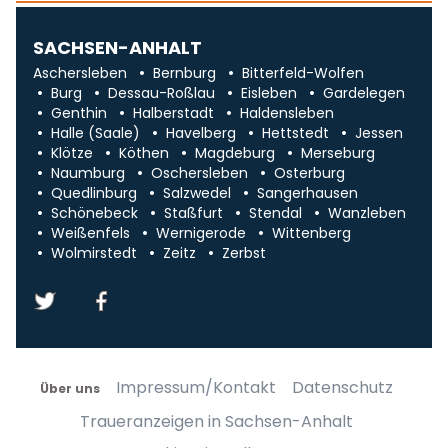
SACHSEN-ANHALT
Aschersleben
Bernburg
Bitterfeld-Wolfen
Burg
Dessau-Roßlau
Eisleben
Gardelegen
Genthin
Halberstadt
Haldensleben
Halle (Saale)
Havelberg
Hettstedt
Jessen
Klötze
Köthen
Magdeburg
Merseburg
Naumburg
Oschersleben
Osterburg
Quedlinburg
Salzwedel
Sangerhausen
Schönebeck
Staßfurt
Stendal
Wanzleben
Weißenfels
Wernigerode
Wittenberg
Wolmirstedt
Zeitz
Zerbst
Impressum/Kontakt
Datenschutz
Über uns
Traueranzeigen in Sachsen-Anhalt