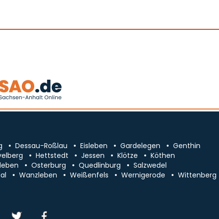
g
Dessau-Roßlau
Eisleben
Gardelegen
Genthin
velberg
Hettstedt
Jessen
Klötze
Köthen
leben
Osterburg
Quedlinburg
Salzwedel
al
Wanzleben
Weißenfels
Wernigerode
Wittenberg