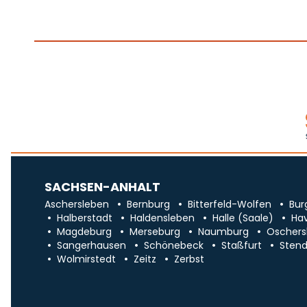
SACHSEN-ANHALT
Aschersleben
Bernburg
Bitterfeld-Wolfen
Bur
Halberstadt
Haldensleben
Halle (Saale)
Ha
Magdeburg
Merseburg
Naumburg
Oschers
Sangerhausen
Schönebeck
Staßfurt
Stend
Wolmirstedt
Zeitz
Zerbst